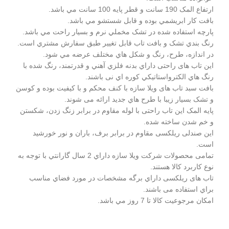
ارتفاع المک 190 سانت و قطر پايه 100 سانت مي باشد.
بافت کار ابريشمي بوده و قابل شستشو مي باشد.
پارچه استفاده شده در تشک مخملي نرم و بسيار راحت مي باشد.
رنگ بندي تشک و بافت تاب قابل تغيير طبق سفارش مشتري است.
در اندازه، طرح، رنگ و شکل هاي مختلف عرضه مي شود.
این تاب های راحتی داراي بدنه فلزي آهني و قدرتمند، رنگ شده با
رنگ هاي الکترواستاتيکي کوره اي نی باشند.
بافت سبد تاب های ویلا سازه با کنف محکم و با کيفيت بوده و کوسن
و تشک بسيار زيبا با طرح هاي جديد ارائه می شوند.
پايه المک این تاب راحتی با لوله مقاوم در برابر زنگ زدن، شکستن
و خم شدن ساخته شده.
این صندلی ریلکسی مقاوم در برابر برف، باران و نور خورشيد
است.
تمامی محصولات شرکت ویلا سازه داراي 2 سال گارانتي با توجه به
نوع کاربرد کالا هستند.
تاب های ریلکسی داراي برگه مشخصات در مورد فضاي مناسب
براي استفاده می باشند.
امکان مرجوعيت کالا تا 7 روز مي باشد.