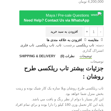
4,200,000
تومان
Maya / Pre-sale Questions
Need Help? Contact Us via WhatsApp
افزودن به سبد خرید
مقایسه
افزودن به علاقه مندی ها
دسته:
تاب ریلکسی
برچسب:
تاب
,
تاب ریلکسی
,
تاب فلزی
اشتراک گذاری
توضیحات
نظرات (0)
SHIPPING & DELIVERY
توضیحات
جزئیات بیشتر تاب ریلکسی طرح
روشان :
تاب ریلکسی طرح روشان ويلا سازه يک کار شيک بوده و زينت
بخش منزل شما خواهد بود.
اين کار بسيار با دوام از نظر رنگ و بافت مي باشد.
پايه اين کار تحمل وزن 180 کيلو را دارا بوده و براي تمام افراد
خوانواده مناسب است.